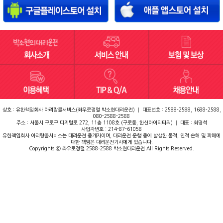
상호 : 유한책임회사 아리랑콜서비스(좌우로정렬 박소현대리운전) │ 대표번호 : 2588-2588, 1688-2588,
080-2588-2588
주소 : 서울시 구로구 디지털로 272, 11층 1108호 (구로동, 한신아이티타워) │ 대표 : 최명석
사업자번호 : 214-87-61058
유한책임회사 아리랑콜서비스는 대리운전 중개자이며, 대리운전 운행 중에 발생한 물적, 인적 손해 및 피해에
대한 책임은 대리운전기사에게 있습니다.
Copyrights ⓒ 좌우로정렬 2588-2588 박소현대리운전 All Rights Reserved.